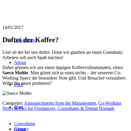
14/01/2017
Duftet der Kaffee?
Coworking
Und ob der bei uns duftet. Denn wir glauben an einen Grundsatz:
Arbeiten soll auch Spaß machen!
About
Daher gönnen wir uns einen üppigen Kaffeevollautomaten, einen
Saeco Multio
. Man gönnt sich ja sonst nichts – der unserem Co-
Working Space die besondere Note gibt. Und Besucher verzaubert.
Willst Du einen probieren?
Price
Categories:
Announcements from the Management
,
Co-Working
Blog
News & Pics for Freelancers, Consultants & Digital Nomads
Coworking
About
Contact